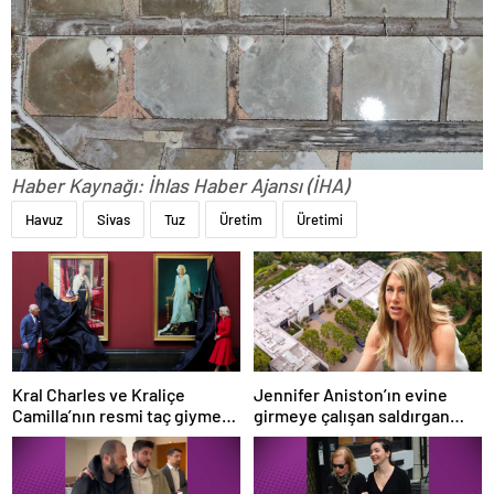
Haber Kaynağı: İhlas Haber Ajansı (İHA)
Havuz
Sivas
Tuz
Üretim
Üretimi
Kral Charles ve Kraliçe
Jennifer Aniston’ın evine
Camilla’nın resmi taç giyme
girmeye çalışan saldırgan
töreni portreleri tanıtıldı
soruşturuluyor: Takıntılı
hayran şüphesi