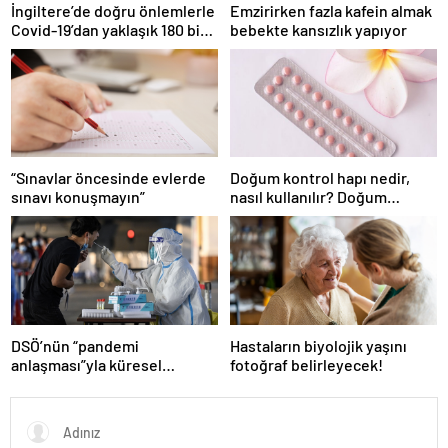
İngiltere’de doğru önlemlerle
Emzirirken fazla kafein almak
Covid-19’dan yaklaşık 180 bin
bebekte kansızlık yapıyor
ölümün önlenmiş olabileceği
öne sürüldü
“Sınavlar öncesinde evlerde
Doğum kontrol hapı nedir,
sınavı konuşmayın”
nasıl kullanılır? Doğum
kontrol hapı ilişkiden ne
kadar önce alınmalı?
DSÖ’nün “pandemi
Hastaların biyolojik yaşını
anlaşması”yla küresel
fotoğraf belirleyecek!
salgınlarla ortak mücadele
hedefleniyor