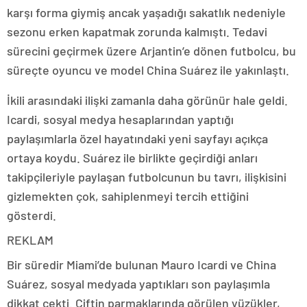
karşı
forma
giymiş
ancak
yaşadığı
sakatlık
nedeniyle
sezonu
erken
kapatmak
zorunda
kalmıştı.
Tedavi
sürecini
geçirmek
üzere
Arjantin’e
dönen
futbolcu,
bu
süreçte
oyuncu
ve
model
China
Suárez
ile
yakınlaştı.
İkili
arasındaki
ilişki
zamanla
daha
görünür
hale
geldi.
Icardi,
sosyal
medya
hesaplarından
yaptığı
paylaşımlarla
özel
hayatındaki
yeni
sayfayı
açıkça
ortaya
koydu.
Suárez
ile
birlikte
geçirdiği
anları
takipçileriyle
paylaşan
futbolcunun
bu
tavrı,
ilişkisini
gizlemekten
çok,
sahiplenmeyi
tercih
ettiğini
gösterdi.
REKLAM
Bir
süredir
Miami’de
bulunan
Mauro
Icardi
ve
China
Suárez,
sosyal
medyada
yaptıkları
son
paylaşımla
dikkat
çekti.
Çiftin
parmaklarında
görülen
yüzükler,