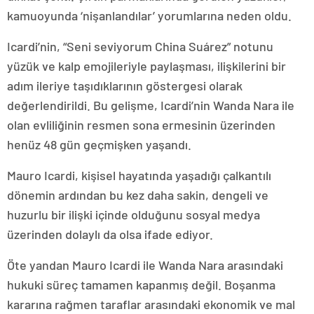
kamuoyunda ‘
nişanlandılar’
yorumlarına
neden
oldu.
Icardi’nin, “
Seni
seviyorum
China
Suárez”
notunu
yüzük
ve
kalp
emojileriyle
paylaşması,
ilişkilerini
bir
adım
ileriye
taşıdıklarının
göstergesi
olarak
değerlendirildi.
Bu
gelişme,
Icardi’nin
Wanda
Nara
ile
olan
evliliğinin
resmen
sona
ermesinin
üzerinden
henüz
48
gün
geçmişken
yaşandı.
Mauro
Icardi,
kişisel
hayatında
yaşadığı
çalkantılı
dönemin
ardından
bu
kez
daha
sakin,
dengeli
ve
huzurlu
bir
ilişki
içinde
olduğunu
sosyal
medya
üzerinden
dolaylı
da
olsa
ifade
ediyor.
Öte
yandan
Mauro
Icardi
ile
Wanda
Nara
arasındaki
hukuki
süreç
tamamen
kapanmış
değil.
Boşanma
kararına
rağmen
taraflar
arasındaki
ekonomik
ve
mal