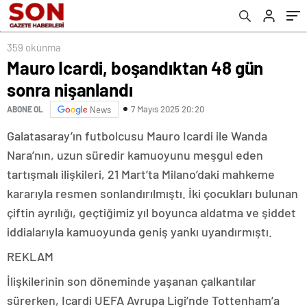
359 okunma
Mauro Icardi, boşandıktan 48 gün
sonra nişanlandı
7 Mayıs 2025 20:20
ABONE OL
News
Galatasaray’ın futbolcusu Mauro Icardi ile Wanda
Nara’nın, uzun süredir kamuoyunu meşgul eden
tartışmalı ilişkileri, 21 Mart’ta Milano’daki mahkeme
kararıyla resmen sonlandırılmıştı. İki çocukları bulunan
çiftin ayrılığı, geçtiğimiz yıl boyunca aldatma ve şiddet
iddialarıyla kamuoyunda geniş yankı uyandırmıştı.
REKLAM
İlişkilerinin
son
döneminde
yaşanan
çalkantılar
sürerken,
Icardi
UEFA
Avrupa
Ligi’nde
Tottenham’a