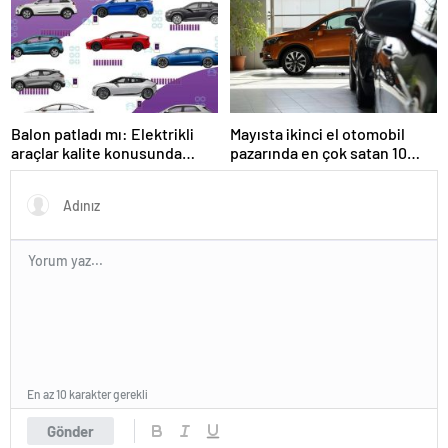
üreticiler
Balon patladı mı: Elektrikli
Mayısta ikinci el otomobil
araçlar kalite konusunda
pazarında en çok satan 10
sınıfta kalıyor
marka ve model
En az 10 karakter gerekli
Gönder