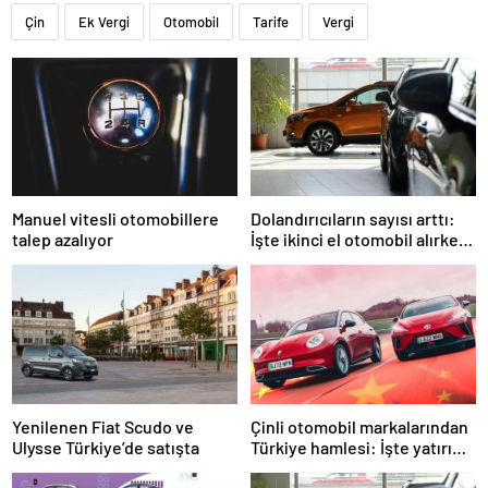
Çin
Ek Vergi
Otomobil
Tarife
Vergi
Manuel vitesli otomobillere
Dolandırıcıların sayısı arttı:
talep azalıyor
İşte ikinci el otomobil alırken
dikkat etmeniz gerekenler
Yenilenen Fiat Scudo ve
Çinli otomobil markalarından
Ulysse Türkiye’de satışta
Türkiye hamlesi: İşte yatırım
yapmaya sıcak bakan