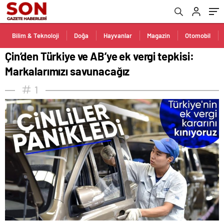
Bilim & Teknoloji
Doğa
Hayvanlar
Magazin
Otomobil
Çin’den Türkiye ve AB’ye ek vergi tepkisi:
Markalarımızı savunacağız
1