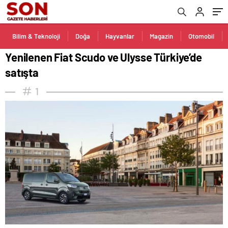
Bilim & Teknoloji
Doğa
Hayvanlar
Magazin
Otomobil
Yenilenen Fiat Scudo ve Ulysse Türkiye’de
satışta
1