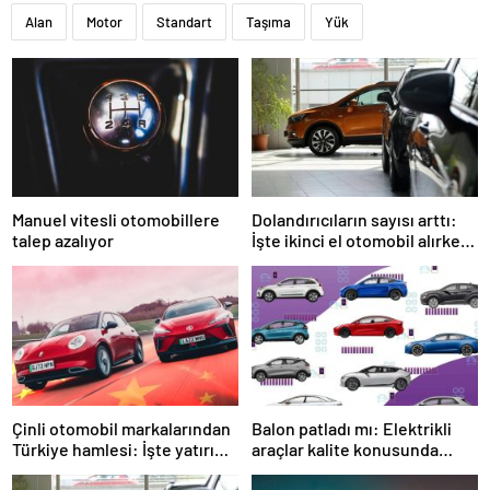
Alan
Motor
Standart
Taşıma
Yük
Manuel vitesli otomobillere
Dolandırıcıların sayısı arttı:
talep azalıyor
İşte ikinci el otomobil alırken
dikkat etmeniz gerekenler
Çinli otomobil markalarından
Balon patladı mı: Elektrikli
Türkiye hamlesi: İşte yatırım
araçlar kalite konusunda
yapmaya sıcak bakan
sınıfta kalıyor