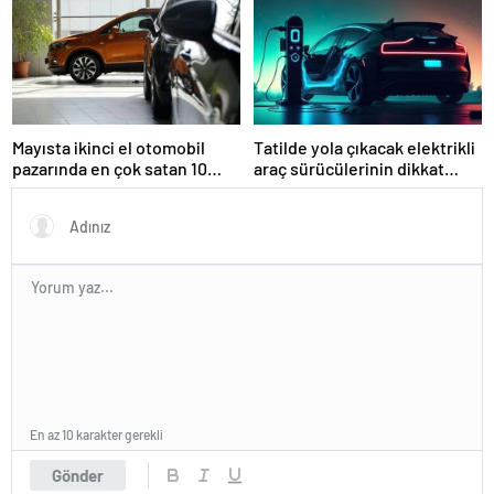
üreticiler
Mayısta ikinci el otomobil
Tatilde yola çıkacak elektrikli
pazarında en çok satan 10
araç sürücülerinin dikkat
marka ve model
etmesi gereken 10 madde
En az 10 karakter gerekli
Gönder