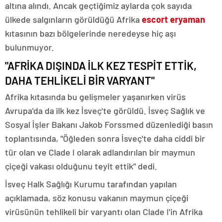
altına alındı. Ancak geçtiğimiz aylarda çok sayıda
ülkede salgınların görüldüğü Afrika
escort eryaman
kıtasının bazı bölgelerinde neredeyse hiç aşı
bulunmuyor.
"AFRİKA DIŞINDA İLK KEZ TESPİT ETTİK,
DAHA TEHLİKELİ BİR VARYANT"
Afrika kıtasında bu gelişmeler yaşanırken virüs
Avrupa'da da ilk kez İsveç'te görüldü. İsveç Sağlık ve
Sosyal İşler Bakanı Jakob Forssmed düzenlediği basın
toplantısında, "Öğleden sonra İsveç'te daha ciddi bir
tür olan ve Clade I olarak adlandırılan bir maymun
çiçeği vakası olduğunu teyit ettik" dedi.
İsveç Halk Sağlığı Kurumu tarafından yapılan
açıklamada, söz konusu vakanın maymun çiçeği
virüsünün tehlikeli bir varyantı olan Clade I'in Afrika