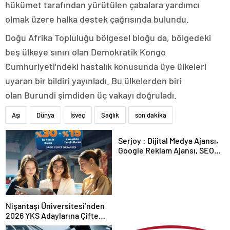
hükümet tarafından yürütülen çabalara yardımcı
olmak üzere halka destek çağrısında bulundu.
Doğu Afrika Topluluğu bölgesel bloğu da, bölgedeki
beş ülkeye sınırı olan Demokratik Kongo
Cumhuriyeti'ndeki hastalık konusunda üye ülkeleri
uyaran bir bildiri yayınladı. Bu ülkelerden biri
olan Burundi şimdiden üç vakayı doğruladı.
Aşı
Dünya
İsveç
Sağlık
son dakika
Serjoy : Dijital Medya Ajansı,
Google Reklam Ajansı, SEO
Ajansı ve Web Tasarım Ajansı
Nişantaşı Üniversitesi’nden
2026 YKS Adaylarına Çifte
Güvence: Sabit Ücret ve