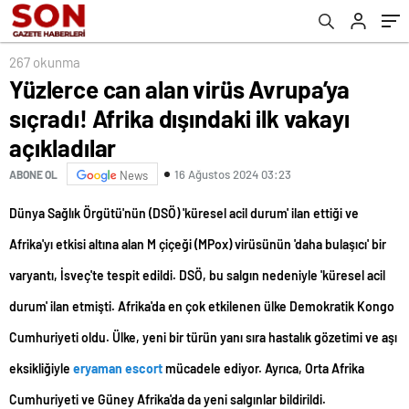
267 okunma
Yüzlerce can alan virüs Avrupa’ya
sıçradı! Afrika dışındaki ilk vakayı
açıkladılar
16 Ağustos 2024 03:23
ABONE OL
News
Dünya Sağlık Örgütü'nün (DSÖ) 'küresel acil durum' ilan ettiği ve
Afrika'yı etkisi altına alan M çiçeği (MPox) virüsünün 'daha bulaşıcı' bir
varyantı, İsveç'te tespit edildi. DSÖ, bu salgın nedeniyle 'küresel acil
durum' ilan etmişti. Afrika'da en çok etkilenen ülke Demokratik Kongo
Cumhuriyeti oldu. Ülke, yeni bir türün yanı sıra hastalık gözetimi ve aşı
eksikliğiyle
eryaman escort
mücadele ediyor. Ayrıca, Orta Afrika
Cumhuriyeti ve Güney Afrika'da da yeni salgınlar bildirildi.