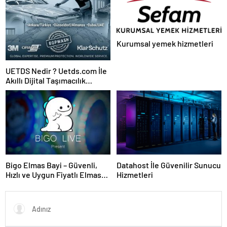
Kesintisiz Burs
Kurumsal yemek hizmetleri
UETDS Nedir ? Uetds.com İle
Akıllı Dijital Taşımacılık
Yazılımı
Bigo Elmas Bayi – Güvenli,
Datahost İle Güvenilir Sunucu
Hızlı ve Uygun Fiyatlı Elmas
Hizmetleri
Satın Almanın Yeni Adresi