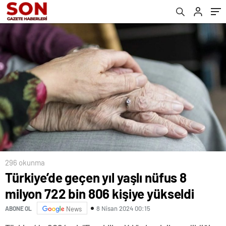
296 okunma
Türkiye’de geçen yıl yaşlı nüfus 8
milyon 722 bin 806 kişiye yükseldi
8 Nisan 2024 00:15
ABONE OL
News