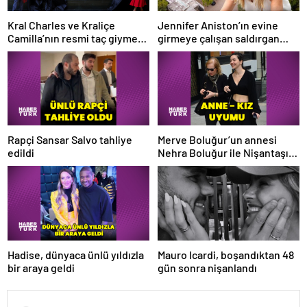
Kral Charles ve Kraliçe
Jennifer Aniston’ın evine
Camilla’nın resmi taç giyme
girmeye çalışan saldırgan
töreni portreleri tanıtıldı
soruşturuluyor: Takıntılı
hayran şüphesi
Rapçi Sansar Salvo tahliye
Merve Boluğur’un annesi
edildi
Nehra Boluğur ile Nişantaşı
uyumu
Hadise, dünyaca ünlü yıldızla
Mauro Icardi, boşandıktan 48
bir araya geldi
gün sonra nişanlandı