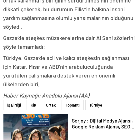
ortak kalkınma iş birliğinin sürdürülmesinin önemine
dikkati çekerek, bu durumun Filistin halkına insani
yardım sağlanmasına olumlu yansımalarının olduğunu
söyledi.
Gazze’de ateşkes müzakerelerine dair Al Sani sözlerini
şöyle tamamladı:
Türkiye, Gazze’de acil ve kalıcı ateşkesin sağlanması
için Katar, Mısır ve ABD’nin arabuluculuğunda
yürütülen çalışmalara destek veren en önemli
ülkelerden biri.
Haber Kaynağı: Anadolu Ajansı (AA)
İş Birliği
Kik
Ortak
Toplantı
Türkiye
Serjoy : Dijital Medya Ajansı,
Google Reklam Ajansı, SEO
Ajansı ve Web Tasarım Ajansı