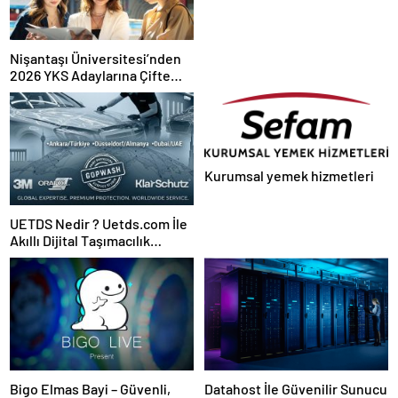
Nişantaşı Üniversitesi’nden
2026 YKS Adaylarına Çifte
Güvence: Sabit Ücret ve
Kesintisiz Burs
Kurumsal yemek hizmetleri
UETDS Nedir ? Uetds.com İle
Akıllı Dijital Taşımacılık
Yazılımı
Bigo Elmas Bayi – Güvenli,
Datahost İle Güvenilir Sunucu