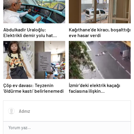
Abdulkadir Uraloğlu:
Kağıthane’de kiracı, boşalttığı
Elektrikli demir yolu hat
eve hasar verdi
uzunluğunu 7 bin 142
kilometreye yükselttik
Çöp ev davası: Teyzenin
İzmir’deki elektrik kaçağı
‘öldürme kastı’ belirlenemedi
faciasına ilişkin
soruşturmada 3 kişi daha
gözaltına alındı