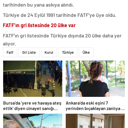
tarihinden bu yana askıya alındı.
Türkiye de 24 Eylül 1991 tarihinde FATF’ye üye oldu.
FATF’ın gri listesinde 20 ülke var
FATF’ın gri listesinde Türkiye dışında 20 ülke daha yer
alıyor.
Fatf
Gri Liste
Kurul
Türkiye
Ülke
Bursa’da ‘yere ve havaya ateş
Ankara’da eski eşini 7
ettik’ diyen cinayet sanığı
yerinden bıçaklayan zanlıya 9
kardeşlere indirimsiz
ayda tahliye
müebbet hapis