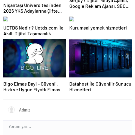
Serjoy : Dijital Medya Ajansı,
Nişantaşı Üniversitesi’nden
Google Reklam Ajansı, SEO
2026 YKS Adaylarına Çifte
Ajansı ve Web Tasarım Ajansı
Güvence: Sabit Ücret ve
Kesintisiz Burs
UETDS Nedir ? Uetds.com İle
Kurumsal yemek hizmetleri
Akıllı Dijital Taşımacılık
Yazılımı
Bigo Elmas Bayi – Güvenli,
Datahost İle Güvenilir Sunucu
Hızlı ve Uygun Fiyatlı Elmas
Hizmetleri
Satın Almanın Yeni Adresi