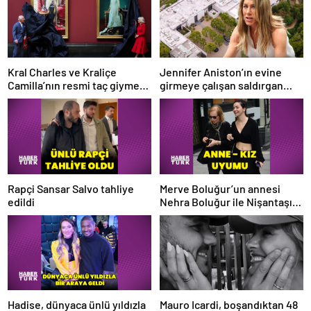
Kral Charles ve Kraliçe
Jennifer Aniston’ın evine
Camilla’nın resmi taç giyme
girmeye çalışan saldırgan
töreni portreleri tanıtıldı
soruşturuluyor: Takıntılı
hayran şüphesi
Rapçi Sansar Salvo tahliye
Merve Boluğur’un annesi
edildi
Nehra Boluğur ile Nişantaşı
uyumu
Hadise, dünyaca ünlü yıldızla
Mauro Icardi, boşandıktan 48