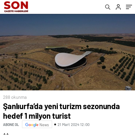
288 okunma
Şanlıurfa’da yeni turizm sezonunda
hedef 1 milyon turist
21 Mart 2024 12:00
ABONE OL
News
AA