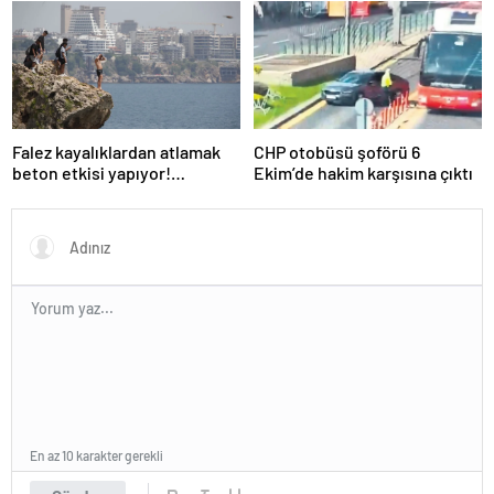
da kurulmaya başlandı
Mahsur kalanlar var!
Falez kayalıklardan atlamak
CHP otobüsü şoförü 6
beton etkisi yapıyor!
Ekim’de hakim karşısına çıktı
Uzmanlar uyardı…
En az 10 karakter gerekli