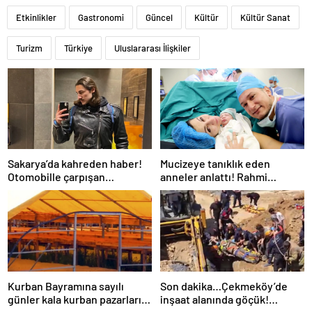
Etkinlikler
Gastronomi
Güncel
Kültür
Kültür Sanat
Turizm
Türkiye
Uluslararası İlişkiler
Sakarya’da kahreden haber!
Mucizeye tanıklık eden
Otomobille çarpışan
anneler anlattı! Rahmi
motosikletin sürücüsü Salih
alınacakken bebek sahibi
öldü!
oldu!
Kurban Bayramına sayılı
Son dakika…Çekmeköy’de
günler kala kurban pazarları
inşaat alanında göçük!