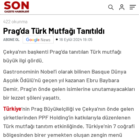
422 okunma
Prag’da Türk Mutfağı Tanıtıldı
16 Eylül 2024 19:05
ABONE OL
News
Çekya’nın başkenti Prag’da tanıtılan Türk mutfağı
büyük ilgi gördü.
Gastronominin Nobel’i olarak bilinen Basque Dünya
Aşçılık Ödülü’nü geçen yıl kazanan Ebru Baybara
Demir, Prag’ın önde gelen isimlerine unutamayacakları
bir lezzet şöleni yaşattı.
Türkiye
‘nin Prag Büyükelçiliği ve Çekya’nın önde gelen
şirketlerinden PPF Holding’in katkılarıyla düzenlenen
Türk mutfağı tanıtım etkinliğinde, Türkiye’nin 7 coğrafi
bölgesinden birer yemekten oluşan zengin menü