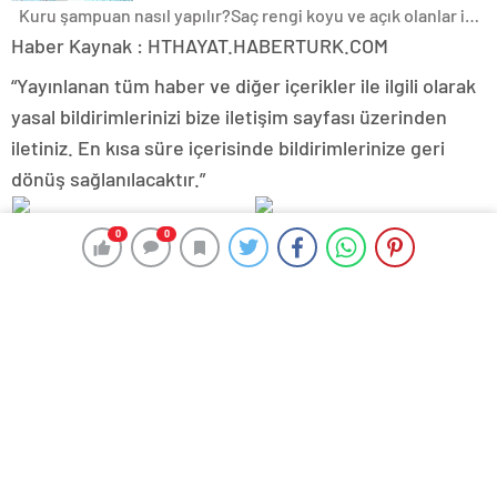
Kuru şampuan nasıl yapılır?
Saç rengi koyu ve açık olanlar i…
Haber Kaynak : HTHAYAT.HABERTURK.COM
“Yayınlanan tüm haber ve diğer içerikler ile ilgili olarak
yasal bildirimlerinizi bize iletişim sayfası üzerinden
iletiniz. En kısa süre içerisinde bildirimlerinize geri
dönüş sağlanılacaktır.”
İngiltere’de doğru önlemlerle
Emzirirken fazla kafein almak
0
0
Covid-19’dan yaklaşık 180 bin
bebekte kansızlık yapıyor
ölümün önlenmiş olabileceği
öne sürüldü
“Sınavlar öncesinde evlerde
Doğum kontrol hapı nedir,
sınavı konuşmayın”
nasıl kullanılır? Doğum
kontrol hapı ilişkiden ne
kadar önce alınmalı?
DSÖ’nün “pandemi
Hastaların biyolojik yaşını
anlaşması”yla küresel
fotoğraf belirleyecek!
salgınlarla ortak mücadele
hedefleniyor