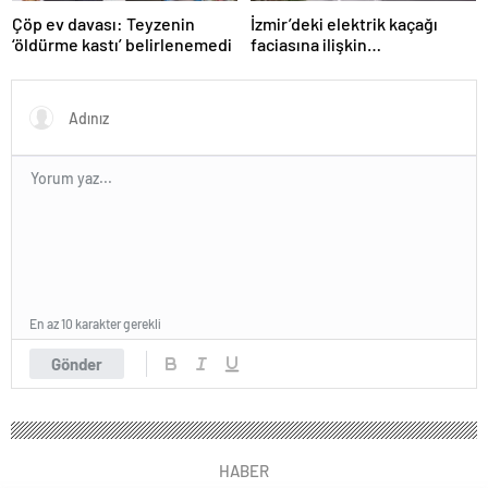
Çöp ev davası: Teyzenin
İzmir’deki elektrik kaçağı
‘öldürme kastı’ belirlenemedi
faciasına ilişkin
soruşturmada 3 kişi daha
gözaltına alındı
En az 10 karakter gerekli
Gönder
HABER