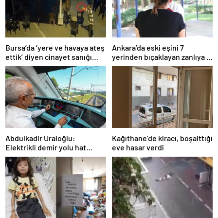
Bursa’da ‘yere ve havaya ateş
Ankara’da eski eşini 7
ettik’ diyen cinayet sanığı
yerinden bıçaklayan zanlıya 9
kardeşlere indirimsiz
ayda tahliye
müebbet hapis
Abdulkadir Uraloğlu:
Kağıthane’de kiracı, boşalttığı
Elektrikli demir yolu hat
eve hasar verdi
uzunluğunu 7 bin 142
kilometreye yükselttik