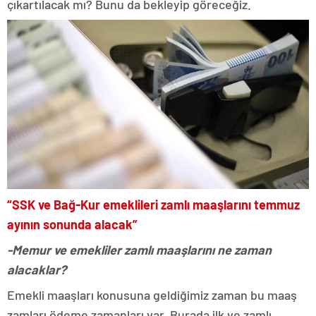
çıkartılacak mı? Bunu da bekleyip göreceğiz.
“SSK ve Bağ-Kur emeklileri zamlı maaşlarını temmuz
ayının sonunda alacak”
-Memur ve emekliler zamlı maaşlarını ne zaman
alacaklar?
Emekli maaşları konusuna geldiğimiz zaman bu maaş
zamları ödeme zamanları var. Burada ilk ve zamlı