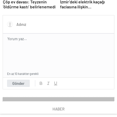
Çöp ev davası: Teyzenin
İzmir’deki elektrik kaçağı
‘öldürme kastı’ belirlenemedi
faciasına ilişkin
soruşturmada 3 kişi daha
gözaltına alındı
En az 10 karakter gerekli
Gönder
HABER