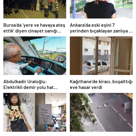
Bursa’da ‘yere ve havaya ateş
Ankara’da eski eşini 7
ettik’ diyen cinayet sanığı
yerinden bıçaklayan zanlıya 9
kardeşlere indirimsiz
ayda tahliye
müebbet hapis
Abdulkadir Uraloğlu:
Kağıthane’de kiracı, boşalttığı
Elektrikli demir yolu hat
eve hasar verdi
uzunluğunu 7 bin 142
kilometreye yükselttik