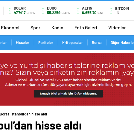
DOLAR
EURO
ALTIN
BITCOIN
47,7417
55,2259
6.655,70
%
0.16%
0.31%
2,51
Ekonomi
Spor
Kadın
Foto Galeri
Videolar
ınlar
Hisseler
Pariteler
Kritoparalar
Borsa
Diğer Haberle
Borsa İstanbul’dan hisse aldı
ul’dan hisse aldı