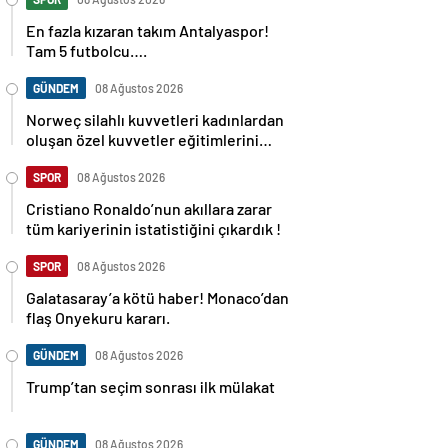
En fazla kızaran takım Antalyaspor!
Tam 5 futbolcu….
GÜNDEM
08 Ağustos 2026
Norweç silahlı kuvvetleri kadınlardan
oluşan özel kuvvetler eğitimlerini
başlattı.
SPOR
08 Ağustos 2026
Cristiano Ronaldo’nun akıllara zarar
tüm kariyerinin istatistiğini çıkardık !
SPOR
08 Ağustos 2026
Galatasaray’a kötü haber! Monaco’dan
flaş Onyekuru kararı.
GÜNDEM
08 Ağustos 2026
Trump’tan seçim sonrası ilk mülakat
GÜNDEM
08 Ağustos 2026