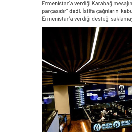
Ermenistan'a verdiği Karabağ mesajın
parçasıdır” dedi. İstifa çağrılarını k
Ermenistan'a verdiği desteği saklama