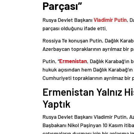
Parçası”
Rusya Devlet Başkanı
Vladimir Putin
, D
parçası olduğunu ifade etti.
Rossiya 1’e konuşan Putin, Dağlık Karaba
Azerbaycan topraklarının ayrılmaz bir p
Putin, “
Ermenistan
, Dağlık Karabağ’ın 
hukuk açısından hem Dağlık Karabağ’ı
Cumhuriyeti topraklarının ayrılmaz bir 
Ermenistan Yalnız H
Yaptık
Rusya Devlet Başkanı Vladimir Putin, 
Başbakanı Nikol Paşinyan 10 Kasım itib
çatışmaların durması için bir anlaşma i