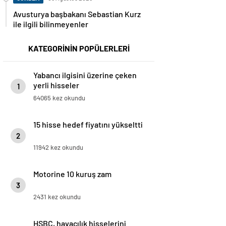
Avusturya başbakanı Sebastian Kurz
ile ilgili bilinmeyenler
KATEGORİNİN POPÜLERLERİ
Yabancı ilgisini üzerine çeken
yerli hisseler
1
64065 kez okundu
15 hisse hedef fiyatını yükseltti
2
11942 kez okundu
Motorine 10 kuruş zam
3
2431 kez okundu
HSBC, havacılık hisselerini