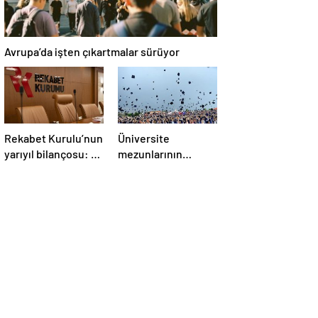
Avrupa’da işten çıkartmalar sürüyor
Rekabet Kurulu’nun
Üniversite
yarıyıl bilançosu: 6
mezunlarının
ayda 4,1 milyar TL
istihdam oranı
ceza
açıklandı: En fazla
iş özel eğitim
öğretmenliğinde