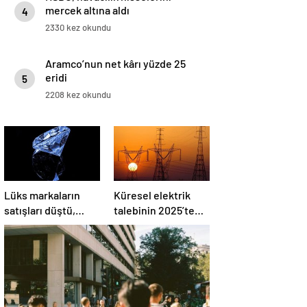
mercek altına aldı
4
2330 kez okundu
Aramco’nun net kârı yüzde 25
eridi
5
2208 kez okundu
Lüks markaların
Küresel elektrik
satışları düştü,
talebinin 2025’te
hisseleri olumsuz
artması bekleniyor
etkilendi