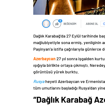
0
BEĞENDİM
ABONE OL
Dağlık Karabağ’da 27 Eylül tarihinde ba
mağlubiyetiyle sona ermiş, yenilginin 
Paşinyan’a istifa çağrılarıyla günlerce 
Azerbaycan
27 yıl sonra işgalden kurtu
ışığıyla birlikte ortaya çıkmıştı. Nere
görüntüsü yürek burktu.
Rusya
heyeti Azerbaycan ve Ermenistan
tüm umutlarını başladığı Rusya’dan yine
“Dağlık Karabağ Az