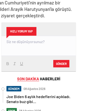
n Cumhuriyeti'nin ayrılmaz bir
lideri Arayik Harutyunyan'la görüştü.
iyaret gerçekleştirdi.
HIZLI YORUM YAP
GÖNDER
SON DAKİKA
HABERLERİ
GÜNDEM
08 Ağustos 2026
Joe Biden 6 aylık hedeflerini açıkladı.
Senato buz gibi…
SPOR
08 Ağustos 2026