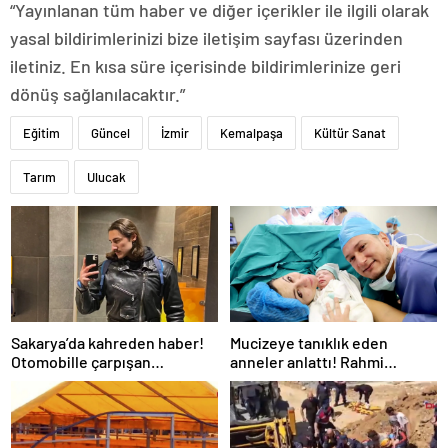
“Yayınlanan tüm haber ve diğer içerikler ile ilgili olarak
yasal bildirimlerinizi bize iletişim sayfası üzerinden
iletiniz. En kısa süre içerisinde bildirimlerinize geri
dönüş sağlanılacaktır.”
Eğitim
Güncel
İzmir
Kemalpaşa
Kültür Sanat
Tarım
Ulucak
Sakarya’da kahreden haber!
Mucizeye tanıklık eden
Otomobille çarpışan
anneler anlattı! Rahmi
motosikletin sürücüsü Salih
alınacakken bebek sahibi
öldü!
oldu!