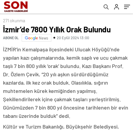
271 okunma
İzmir’de 7800 Yıllık Orak Bulundu
20 Eylül 2024 13:00
ABONE OL
News
İZMİR’in Kemalpaşa ilçesindeki Ulucak Höyüğü’nde
yapılan kazı çalışmalarında, kemik saplı ve ucu çakmak
taşlı 7 bin 800 yıllık ‘orak’ bulundu. Kazı Başkanı Prof.
Dr. Özlem Çevik, “20 yılı aşkın sürdürdüğümüz
kazılarda, ilk kez orak bulduk. Olasılıkla, sığırın
muhtemelen kürek kemiğinden yapılmış.
Şekillendirilerek içine çakmak taşları yerleştirilmiş.
Günümüzden 7 bin 800 yıl öncesine tarihlenen bir evin
tabanı üzerinde bulduk” dedi.
Kültür ve Turizm Bakanlığı, Büyükşehir Belediyesi,