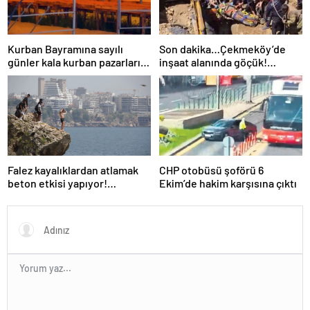
Kurban Bayramına sayılı
Son dakika…Çekmeköy’de
günler kala kurban pazarları
inşaat alanında göçük!
da kurulmaya başlandı
Mahsur kalanlar var!
Falez kayalıklardan atlamak
CHP otobüsü şoförü 6
beton etkisi yapıyor!
Ekim’de hakim karşısına çıktı
Uzmanlar uyardı…