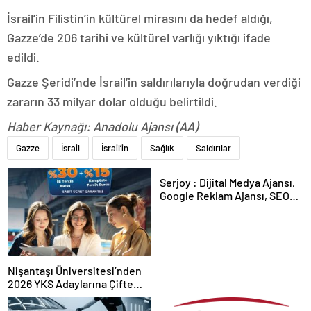
İsrail’in Filistin’in kültürel mirasını da hedef aldığı,
Gazze’de 206 tarihi ve kültürel varlığı yıktığı ifade
edildi.
Gazze Şeridi’nde İsrail’in saldırılarıyla doğrudan verdiği
zararın 33 milyar dolar olduğu belirtildi.
Haber Kaynağı: Anadolu Ajansı (AA)
Gazze
İsrail
İsrail’in
Sağlık
Saldırılar
Serjoy : Dijital Medya Ajansı,
Google Reklam Ajansı, SEO
Ajansı ve Web Tasarım Ajansı
Nişantaşı Üniversitesi’nden
2026 YKS Adaylarına Çifte
Güvence: Sabit Ücret ve
Kesintisiz Burs