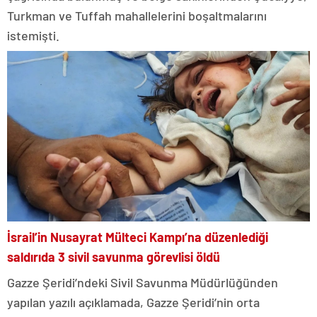
Turkman ve Tuffah mahallelerini boşaltmalarını
istemişti.
İsrail’in Nusayrat Mülteci Kampı’na düzenlediği
saldırıda 3 sivil savunma görevlisi öldü
Gazze Şeridi’ndeki Sivil Savunma Müdürlüğünden
yapılan yazılı açıklamada, Gazze Şeridi’nin orta