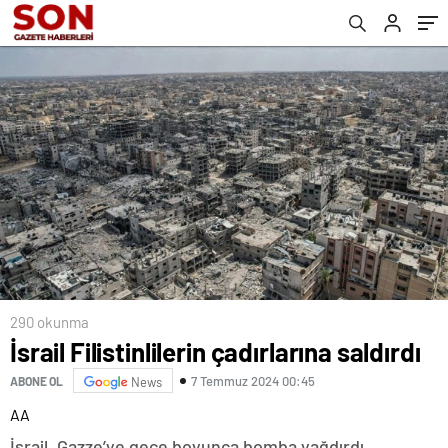
290 okunma
İsrail Filistinlilerin çadırlarına saldırdı
7 Temmuz 2024 00:45
ABONE OL
News
AA
İsrail, Gazze’ye gece boyunca bomba yağdırdı.