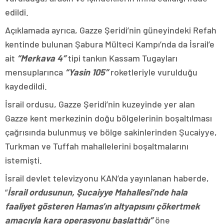
edildi.
Açıklamada ayrıca, Gazze Şeridi’nin güneyindeki Refah
kentinde bulunan Şabura Mülteci Kampı’nda da İsrail’e
ait
“Merkava 4”
tipi tankın Kassam Tugayları
mensuplarınca
“Yasin 105”
roketleriyle vurulduğu
kaydedildi.
İsrail ordusu, Gazze Şeridi’nin kuzeyinde yer alan
Gazze kent merkezinin doğu bölgelerinin boşaltılması
çağrısında bulunmuş ve bölge sakinlerinden Şucaiyye,
Turkman ve Tuffah mahallelerini boşaltmalarını
istemişti.
İsrail devlet televizyonu KAN’da yayınlanan haberde,
“
İsrail ordusunun, Şucaiyye Mahallesi’nde hala
faaliyet gösteren Hamas’ın altyapısını çökertmek
amacıyla kara operasyonu başlattığı”
öne