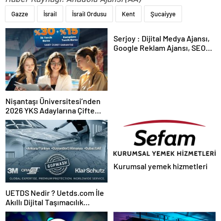
Gazze
İsrail
İsrail Ordusu
Kent
Şucaiyye
Serjoy : Dijital Medya Ajansı,
Google Reklam Ajansı, SEO
Ajansı ve Web Tasarım Ajansı
Nişantaşı Üniversitesi’nden
2026 YKS Adaylarına Çifte
Güvence: Sabit Ücret ve
Kesintisiz Burs
Kurumsal yemek hizmetleri
UETDS Nedir ? Uetds.com İle
Akıllı Dijital Taşımacılık
Yazılımı