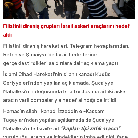
Filistinli direniş grupları İsrail askeri araçlarını hedef
aldı
Filistinli direniş hareketleri, Telegram hesaplarından,
Refah ve Şucaiyye’de İsrail hedeflerine
gerçekleştirdikleri saldırılara dair açıklama yaptı.
İslami Cihad Hareketi’nin silahlı kanadı Kudüs
Seriyyeleri’nden yapılan açıklamada, Şucaiyye
Mahallesi’nin doğusunda İsrail ordusuna ait iki askeri
aracın varil bombalarıyla hedef alındığı belirtildi.
Hamas’ın silahlı kanadı İzzeddin el-Kassam
Tugayları’ndan yapılan açıklamada da Şucaiyye
Mahallesi’nde İsrail’e ait
“kaplan tipi zırhlı aracın”
vurulduğu, aracın ve içindekilerin imha edildiği ifade