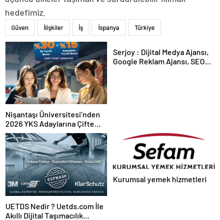
hedefimiz.
Güven
İlişkiler
İş
İspanya
Türkiye
Serjoy : Dijital Medya Ajansı,
Google Reklam Ajansı, SEO
Ajansı ve Web Tasarım Ajansı
Nişantaşı Üniversitesi’nden
2026 YKS Adaylarına Çifte
Güvence: Sabit Ücret ve
Kesintisiz Burs
Kurumsal yemek hizmetleri
UETDS Nedir ? Uetds.com İle
Akıllı Dijital Taşımacılık