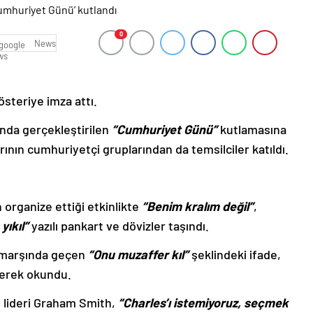
0
News
österiye imza attı.
nda gerçekleştirilen
“Cumhuriyet Günü”
kutlamasına
rının cumhuriyetçi gruplarından da temsilciler katıldı.
organize ettiği etkinlikte
“Benim kralım değil”
,
 yıkıl”
yazılı pankart ve dövizler taşındı.
 marşında geçen
“Onu muzaffer kıl”
şeklindeki ifade,
lerek okundu.
lideri Graham Smith,
“Charles’ı istemiyoruz, seçmek