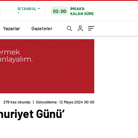
İMSAK'A
İSTANBUL
02:00
KALAN SÜRE
°
Yazarlar
Gazeteler
279 kez okundu
|
Güncelleme: 12 Mayıs 2024 00:00
mhuriyet Günü’