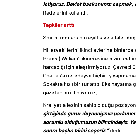
istiyoruz. Devlet başkanımızı seçmek, d
ifadelerini kullandı.
Tepkiler arttı
Smith, monarşinin eşitlik ve adalet değe
Milletvekillerini ikinci evlerine binlerce
Prensi) William’ı ikinci evine bizim cebi
harcadığı için eleştirmiyoruz. Çevreci C
Charles’a neredeyse hiçbir iş yapmamas
Sokakta hızlı bir tur atıp lüks hayatına
gazetecileri dinliyoruz.
Kraliyet ailesinin sahip olduğu pozisyo
gittiğinde gurur duyacağımız parlamen
sorumlu olduğumuzun bilincindeyiz. Yanl
sonra başka birini seçeriz.”
dedi.