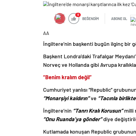
0
BEĞENDİM
ABONE OL
AA
İngiltere’nin başkenti bugün ilginç bir g
Başkent Londra’daki Trafalgar Meydanı’
Norveç ve Hollanda gibi Avrupa krallıkla
“Benim kralım değil”
Cumhuriyet yanlısı “Republic” grubunun 
“Monarşiyi kaldırın”
ve
“Tacınla birlikte
İngiltere’nin
“Tanrı Kralı Korusun”
milli
“Onu Ruanda’ya gönder”
diye değiştiri
Kutlamada konuşan Republic grubunun 