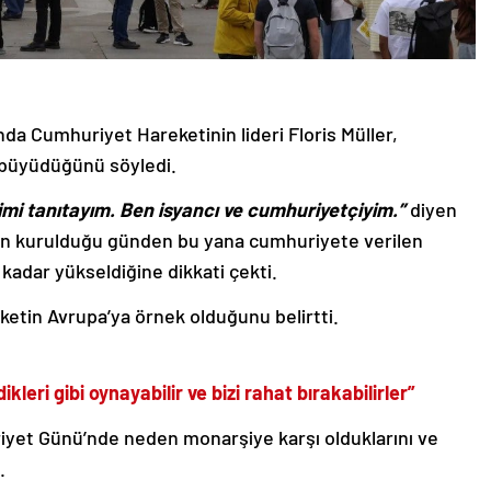
da Cumhuriyet Hareketinin lideri Floris Müller,
 büyüdüğünü söyledi.
mi tanıtayım. Ben isyancı ve cumhuriyetçiyim.”
diyen
in kurulduğu günden bu yana cumhuriyete verilen
kadar yükseldiğine dikkati çekti.
eketin Avrupa’ya örnek olduğunu belirtti.
leri gibi oynayabilir ve bizi rahat bırakabilirler”
iyet Günü’nde neden monarşiye karşı olduklarını ve
.