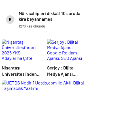
Mülk sahipleri dikkat! 10 soruda
kira beyannamesi
5
1279 kez okundu
Nişantaşı
Serjoy : Dijital
Üniversitesi’nden
Medya Ajansı,
2026 YKS
Google Reklam
Adaylarına Çifte
Ajansı, SEO Ajansı
Güvence: Sabit
ve Web Tasarım
Ücret ve Kesintisiz
Ajansı
Burs