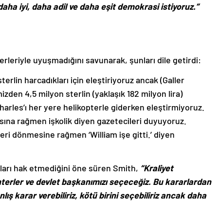
aha iyi, daha adil ve daha eşit demokrasi istiyoruz.”
rleriyle uyuşmadığını savunarak, şunları dile getirdi:
 sterlin harcadıkları için eleştiriyoruz ancak (Galler
mizden 4,5 milyon sterlin (yaklaşık 182 milyon lira)
harles’ı her yere helikopterle giderken eleştirmiyoruz.
ına rağmen işkolik diyen gazetecileri duyuyoruz.
 geri dönmesine rağmen ‘William işe gitti.’ diyen
nları hak etmediğini öne süren Smith,
“Kraliyet
terler ve devlet başkanımızı seçeceğiz. Bu kararlardan
ış karar verebiliriz, kötü birini seçebiliriz ancak daha