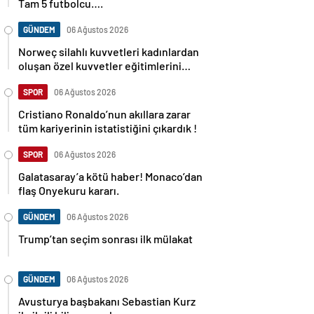
Tam 5 futbolcu….
GÜNDEM
06 Ağustos 2026
Norweç silahlı kuvvetleri kadınlardan
oluşan özel kuvvetler eğitimlerini
başlattı.
SPOR
06 Ağustos 2026
Cristiano Ronaldo’nun akıllara zarar
tüm kariyerinin istatistiğini çıkardık !
SPOR
06 Ağustos 2026
Galatasaray’a kötü haber! Monaco’dan
flaş Onyekuru kararı.
GÜNDEM
06 Ağustos 2026
Trump’tan seçim sonrası ilk mülakat
GÜNDEM
06 Ağustos 2026
Avusturya başbakanı Sebastian Kurz