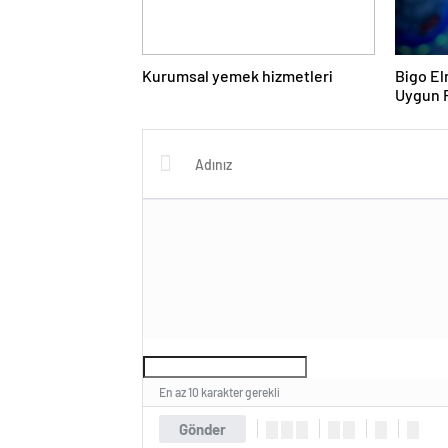
Kurumsal yemek hizmetleri
Bigo El
Uygun F
Almanın
En az 10 karakter gerekli
Gönder