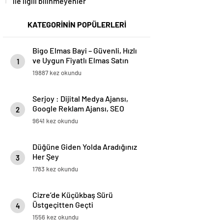
ile ilgili bilinmeyenler
KATEGORİNİN POPÜLERLERİ
Bigo Elmas Bayi – Güvenli, Hızlı
ve Uygun Fiyatlı Elmas Satın
1
Almanın Yeni Adresi
19887 kez okundu
Serjoy : Dijital Medya Ajansı,
Google Reklam Ajansı, SEO
2
Ajansı ve Web Tasarım Ajansı
9641 kez okundu
Düğüne Giden Yolda Aradığınız
Her Şey
3
1783 kez okundu
Cizre’de Küçükbaş Sürü
Üstgeçitten Geçti
4
1556 kez okundu