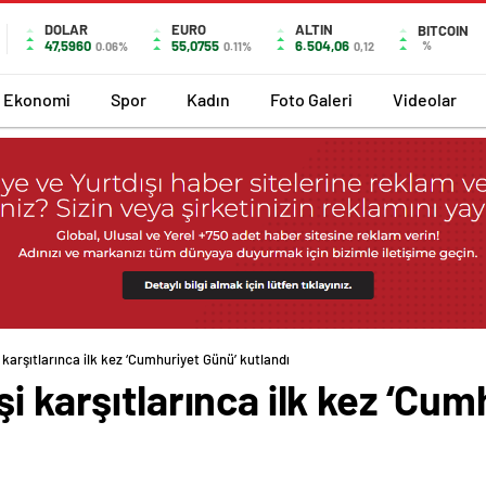
DOLAR
EURO
ALTIN
BITCOIN
47,5960
55,0755
6.504,06
%
0.06%
0.11%
0,12
Ekonomi
Spor
Kadın
Foto Galeri
Videolar
 karşıtlarınca ilk kez ‘Cumhuriyet Günü’ kutlandı
i karşıtlarınca ilk kez ‘Cu