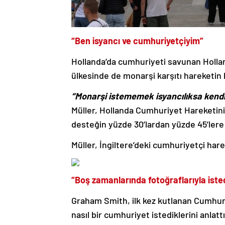
“Ben isyancı ve cumhuriyetçiyim”
Hollanda’da cumhuriyeti savunan Hollan
ülkesinde de monarşi karşıtı hareketin
“Monarşi istememek isyancılıksa kendi
Müller, Hollanda Cumhuriyet Hareketin
desteğin yüzde 30’lardan yüzde 45’lere 
Müller, İngiltere’deki cumhuriyetçi har
“Boş zamanlarında fotoğraflarıyla istedik
Graham Smith, ilk kez kutlanan Cumhur
nasıl bir cumhuriyet istediklerini anlattı