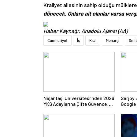
Kraliyet ailesinin sahip olduğu mülkler
dönecek. Onlara ait olanlar varsa vergi
Haber Kaynağı: Anadolu Ajansı (AA)
Cumhuriyet
İş
Kral
Monarşi
Smi
Nişantaşı Üniversitesi’nden 2026
Serjoy : Dijital Medya Ajansı,
YKS Adaylarına Çifte Güvence:
Google 
Sabit Ücret ve Kesintisiz Burs
ve Web 