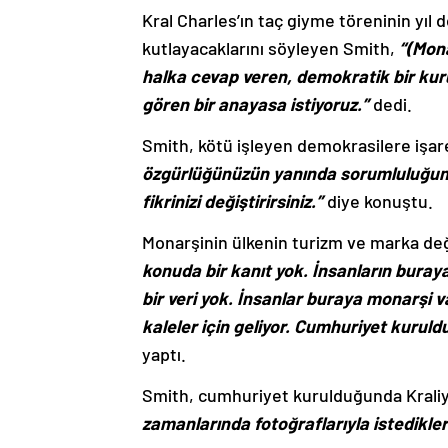
Kral Charles’ın taç giyme töreninin yıl
kutlayacaklarını söyleyen Smith,
“(Mon
halka cevap veren, demokratik bir kuru
gören bir anayasa istiyoruz.”
dedi.
Smith, kötü işleyen demokrasilere işa
özgürlüğünüzün yanında sorumluluğunuz
fikrinizi değiştirirsiniz.”
diye konuştu.
Monarşinin ülkenin turizm ve marka değ
konuda bir kanıt yok. İnsanların bura
bir veri yok. İnsanlar buraya monarşi va
kaleler için geliyor. Cumhuriyet kurul
yaptı.
Smith, cumhuriyet kurulduğunda Kraliyet
zamanlarında fotoğraflarıyla istedikleri 