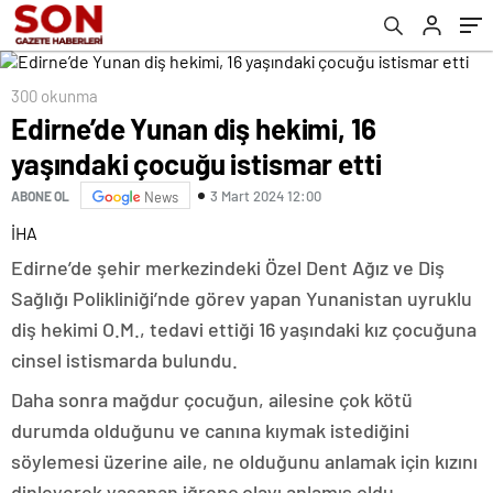
300 okunma
Edirne’de Yunan diş hekimi, 16
yaşındaki çocuğu istismar etti
3 Mart 2024 12:00
ABONE OL
News
İHA
Edirne’de şehir merkezindeki Özel Dent Ağız ve Diş
Sağlığı Polikliniği’nde görev yapan Yunanistan uyruklu
diş hekimi O.M., tedavi ettiği 16 yaşındaki kız çocuğuna
cinsel istismarda bulundu.
Daha sonra mağdur çocuğun, ailesine çok kötü
durumda olduğunu ve canına kıymak istediğini
söylemesi üzerine aile, ne olduğunu anlamak için kızını
dinleyerek yaşanan iğrenç olayı anlamış oldu.