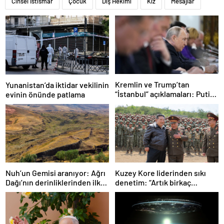
Cinsel İstismar
Çocuk
Diş Hekimi
Kız
Mesajlar
Kremlin ve Trump’tan
Yunanistan’da iktidar vekilinin
“İstanbul” açıklamaları: Putin,
evinin önünde patlama
zirveye katılacak mı?
Nuh’un Gemisi aranıyor: Ağrı
Kuzey Kore liderinden sıkı
Dağı’nın derinliklerinden ilk
denetim: “Artık birkaç
kanıt
cepheden sorumluyuz”