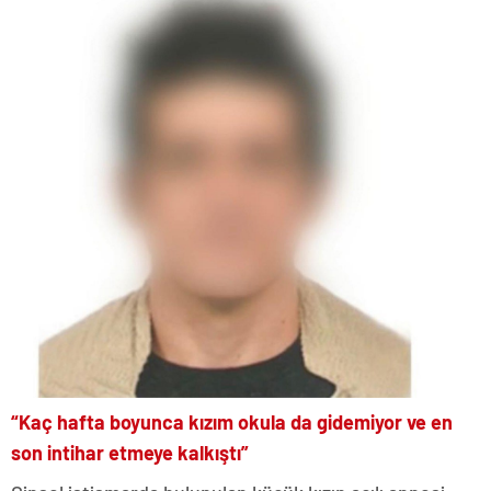
“Kaç hafta boyunca kızım okula da gidemiyor ve en
son intihar etmeye kalkıştı”