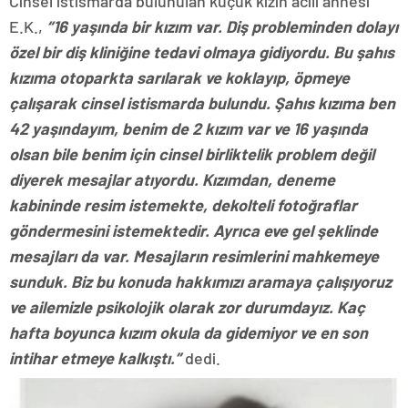
Cinsel istismarda bulunulan küçük kızın acılı annesi
E.K.,
“16 yaşında bir kızım var. Diş probleminden dolayı
özel bir diş kliniğine tedavi olmaya gidiyordu. Bu şahıs
kızıma otoparkta sarılarak ve koklayıp, öpmeye
çalışarak cinsel istismarda bulundu. Şahıs kızıma ben
42 yaşındayım, benim de 2 kızım var ve 16 yaşında
olsan bile benim için cinsel birliktelik problem değil
diyerek mesajlar atıyordu. Kızımdan, deneme
kabininde resim istemekte, dekolteli fotoğraflar
göndermesini istemektedir. Ayrıca eve gel şeklinde
mesajları da var. Mesajların resimlerini mahkemeye
sunduk. Biz bu konuda hakkımızı aramaya çalışıyoruz
ve ailemizle psikolojik olarak zor durumdayız. Kaç
hafta boyunca kızım okula da gidemiyor ve en son
intihar etmeye kalkıştı.”
dedi.