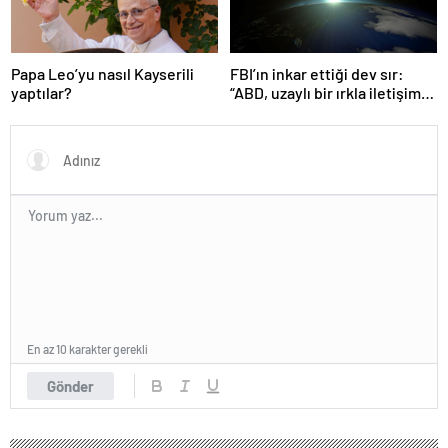
Papa Leo’yu nasıl Kayserili
FBI’ın inkar ettiği dev sır:
yaptılar?
“ABD, uzaylı bir ırkla iletişime
geçti”
En az 10 karakter gerekli
Gönder