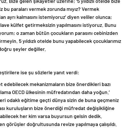
. Bize gelen şikayetler üzerine; ‘5 yıldızlı otelde bize
biz bu paraları vermek zorunda mıyız? Vermek
ayrı kalmasını istemiyoruz’ diyen veliler olunca;
ave külfet getirmeksizin yapılmasını istiyoruz. Bunu
tiyorum; o zaman bütün çocukların parasını cebinizden
tirmeyin. 5 yıldızlı otelde bunu yapabilecek çocuklarımız
oğru şeyler değiller.
tirilere ise şu sözlerle yanıt verdi:
et edebilecek mekanizmaların bize önerdikleri bazı
rtalama OECD ülkesinin müfredatından daha yoğun.’
eceri odaklı eğitime geçti dünya sizin de buna geçmeniz
arası kuruluşların bize önerdiği müfredat değişikliğine
labilecek her kim varsa buyursun gelsin dedik.
len görüşler doğrultusunda revize yapılmaya çalışıldı.