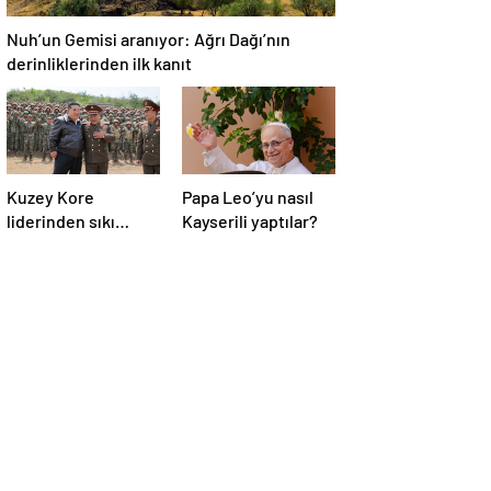
Nuh’un Gemisi aranıyor: Ağrı Dağı’nın
derinliklerinden ilk kanıt
Kuzey Kore
Papa Leo’yu nasıl
liderinden sıkı
Kayserili yaptılar?
denetim: “Artık
birkaç cepheden
sorumluyuz”