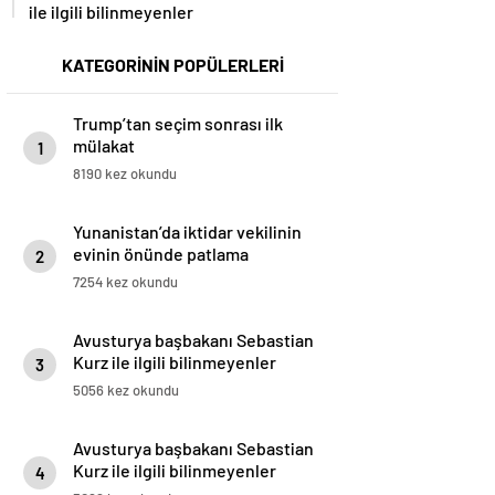
ile ilgili bilinmeyenler
KATEGORİNİN POPÜLERLERİ
Trump’tan seçim sonrası ilk
mülakat
1
8190 kez okundu
Yunanistan’da iktidar vekilinin
evinin önünde patlama
2
7254 kez okundu
Avusturya başbakanı Sebastian
Kurz ile ilgili bilinmeyenler
3
5056 kez okundu
Avusturya başbakanı Sebastian
Kurz ile ilgili bilinmeyenler
4