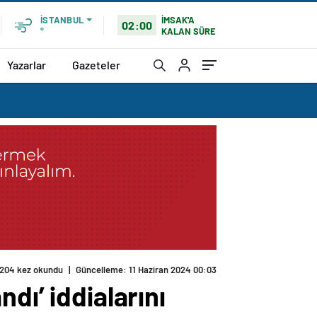
İMSAK'A
İSTANBUL
02:00
KALAN SÜRE
°
Yazarlar
Gazeteler
204 kez okundu
|
Güncelleme: 11 Haziran 2024 00:03
dı’ iddialarını