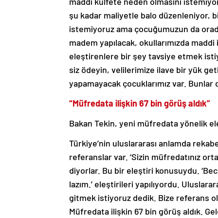
maddi külfete neden olmasını istemiyoruz
şu kadar maliyetle balo düzenleniyor, 
istemiyoruz ama çocuğumuzun da oradan 
madem yapılacak, okullarımızda maddi il
eleştirenlere bir şey tavsiye etmek is
siz ödeyin, velilerimize ilave bir yük ge
yapamayacak çocuklarımız var. Bunlar d
“Müfredata ilişkin 67 bin görüş aldık”
Bakan Tekin, yeni müfredata yönelik eleş
Türkiye’nin uluslararası anlamda rekab
referanslar var. ‘Sizin müfredatınız o
diyorlar. Bu bir eleştiri konusuydu. ‘B
lazım.’ eleştirileri yapılıyordu. Uluslar
gitmek istiyoruz dedik. Bize referans o
Müfredata ilişkin 67 bin görüş aldık. Ge