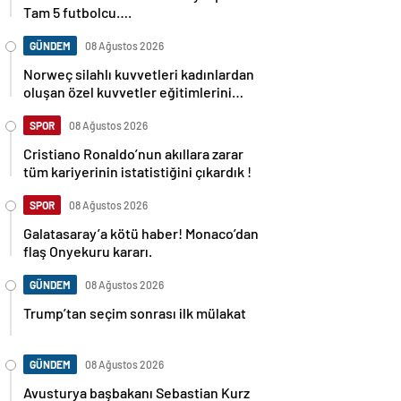
Tam 5 futbolcu….
GÜNDEM
08 Ağustos 2026
Norweç silahlı kuvvetleri kadınlardan
oluşan özel kuvvetler eğitimlerini
başlattı.
SPOR
08 Ağustos 2026
Cristiano Ronaldo’nun akıllara zarar
tüm kariyerinin istatistiğini çıkardık !
SPOR
08 Ağustos 2026
Galatasaray’a kötü haber! Monaco’dan
flaş Onyekuru kararı.
GÜNDEM
08 Ağustos 2026
Trump’tan seçim sonrası ilk mülakat
GÜNDEM
08 Ağustos 2026
Avusturya başbakanı Sebastian Kurz