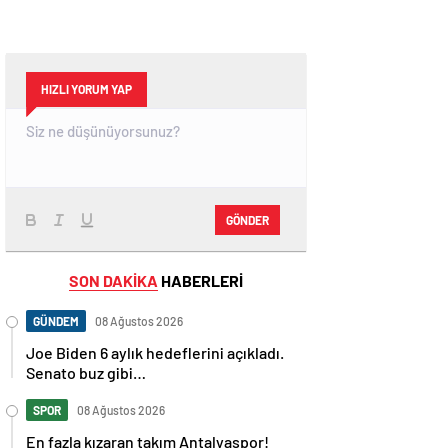
HIZLI YORUM YAP
GÖNDER
SON DAKİKA
HABERLERİ
GÜNDEM
08 Ağustos 2026
Joe Biden 6 aylık hedeflerini açıkladı.
Senato buz gibi…
SPOR
08 Ağustos 2026
En fazla kızaran takım Antalyaspor!