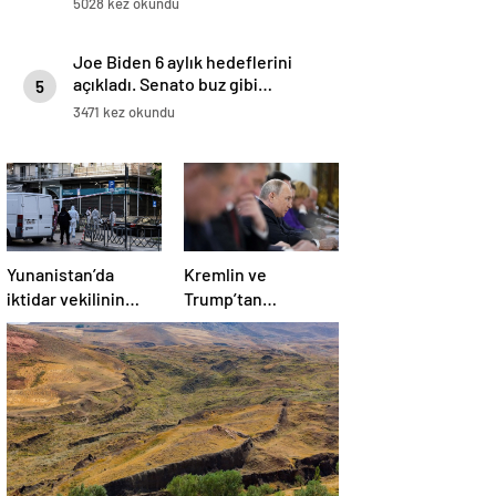
5028 kez okundu
Joe Biden 6 aylık hedeflerini
açıkladı. Senato buz gibi…
5
3471 kez okundu
Yunanistan’da
Kremlin ve
iktidar vekilinin
Trump’tan
evinin önünde
“İstanbul”
patlama
açıklamaları: Putin,
zirveye katılacak
mı?