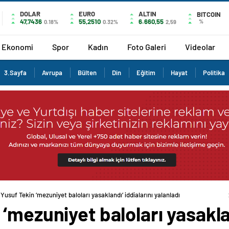
DOLAR
EURO
ALTIN
BITCOIN
47,7436
55,2510
6.660,55
%
0.18%
0.32%
2,59
Ekonomi
Spor
Kadın
Foto Galeri
Videolar
3.Sayfa
Avrupa
Bülten
Din
Eğitim
Hayat
Politika
Yusuf Tekin ‘mezuniyet baloları yasaklandı’ iddialarını yalanladı
‘mezuniyet baloları yasaklan