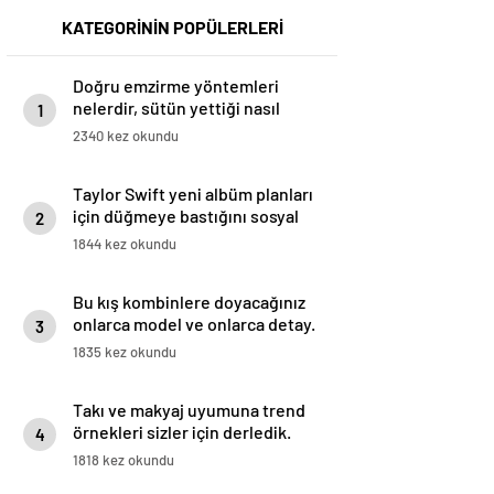
KATEGORİNİN POPÜLERLERİ
Doğru emzirme yöntemleri
nelerdir, sütün yettiği nasıl
1
anlaşılır?
2340 kez okundu
Taylor Swift yeni albüm planları
için düğmeye bastığını sosyal
2
medyadan duyurdu!
1844 kez okundu
Bu kış kombinlere doyacağınız
onlarca model ve onlarca detay.
3
1835 kez okundu
Takı ve makyaj uyumuna trend
örnekleri sizler için derledik.
4
1818 kez okundu