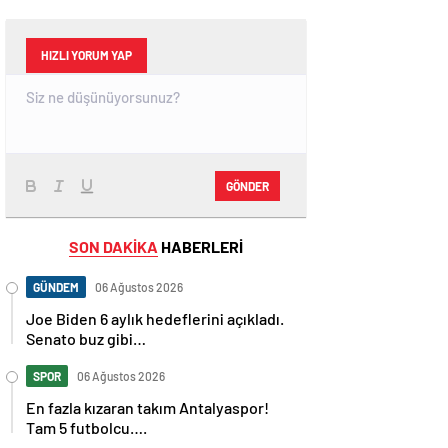
HIZLI YORUM YAP
GÖNDER
SON DAKİKA
HABERLERİ
GÜNDEM
06 Ağustos 2026
Joe Biden 6 aylık hedeflerini açıkladı.
Senato buz gibi…
SPOR
06 Ağustos 2026
En fazla kızaran takım Antalyaspor!
Tam 5 futbolcu….