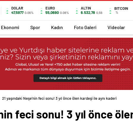
DOLAR
EURO
ALTIN
BITCOIN
47,5977
55,0690
6.532,78
%
0.06%
0.08%
0,56
Ekonomi
Spor
Kadın
Foto Galeri
Videolar
21 yaşındaki Neşe’nin feci sonu! 3 yıl önce ölen kardeşi ile aynı kaderi
in feci sonu! 3 yıl önce ölen