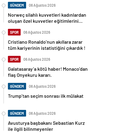
GÜNDEM
06 Ağustos 2026
Norweç silahlı kuvvetleri kadınlardan
oluşan özel kuvvetler eğitimlerini
başlattı.
SPOR
06 Ağustos 2026
Cristiano Ronaldo’nun akıllara zarar
tüm kariyerinin istatistiğini çıkardık !
SPOR
06 Ağustos 2026
Galatasaray’a kötü haber! Monaco’dan
flaş Onyekuru kararı.
GÜNDEM
06 Ağustos 2026
Trump’tan seçim sonrası ilk mülakat
GÜNDEM
06 Ağustos 2026
Avusturya başbakanı Sebastian Kurz
ile ilgili bilinmeyenler