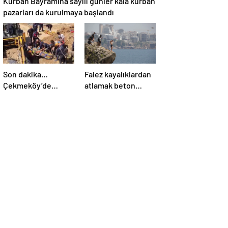
Kurban Bayramına sayılı günler kala kurban
pazarları da kurulmaya başlandı
Son dakika…
Falez kayalıklardan
Çekmeköy’de
atlamak beton
inşaat alanında
etkisi yapıyor!
göçük! Mahsur
Uzmanlar uyardı…
kalanlar var!