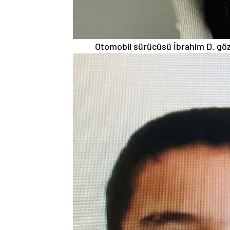
Otomobil sürücüsü İbrahim D. gözal