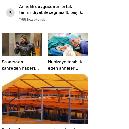
Annelik duygusunun ortak
tanımı diyebileceğimiz 10 başlık.
5
1788 kez okundu
Sakarya’da
Mucizeye tanıklık
kahreden haber!
eden anneler
Otomobille çarpışan
anlattı! Rahmi
motosikletin
alınacakken bebek
sürücüsü Salih
sahibi oldu!
öldü!