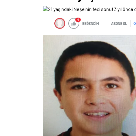
0
BEĞENDİM
ABONE OL