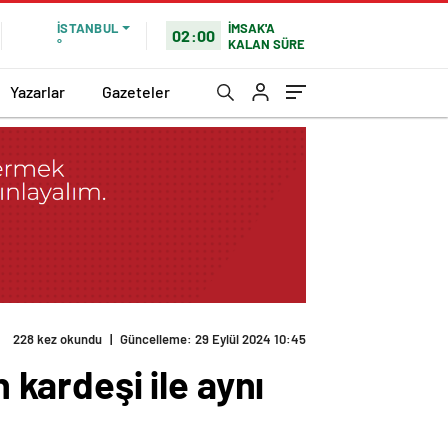
İMSAK'A
İSTANBUL
02:00
KALAN SÜRE
°
Yazarlar
Gazeteler
228 kez okundu
|
Güncelleme: 29 Eylül 2024 10:45
 kardeşi ile aynı