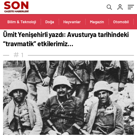
Bilim & Teknoloji
Doğa
Hayvanlar
Magazin
Otomobil
Ümit Yenişehirli yazdı: Avusturya tarihindeki
“travmatik” etkilerimiz…
1