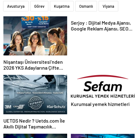
Avusturya
Görev
Kuşatma
Osmanlı
Viyana
Serjoy : Dijital Medya Ajansı,
Google Reklam Ajansı, SEO
Ajansı ve Web Tasarım Ajansı
Nişantaşı Üniversitesi’nden
2026 YKS Adaylarına Çifte
Güvence: Sabit Ücret ve
Kesintisiz Burs
Kurumsal yemek hizmetleri
UETDS Nedir ? Uetds.com İle
Akıllı Dijital Taşımacılık
Yazılımı