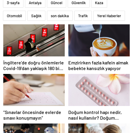
3-sayfa
Antalya
Güncel
Güvenlik
Kaza
Otomobil
Sağlık
son dakika
Trafik
Yerel Haberler
İngiltere’de doğru önlemlerle
Emzirirken fazla kafein almak
Covid-19’dan yaklaşık 180 bin
bebekte kansızlık yapıyor
ölümün önlenmiş olabileceği
öne sürüldü
“Sınavlar öncesinde evlerde
Doğum kontrol hapı nedir,
sınavı konuşmayın”
nasıl kullanılır? Doğum
kontrol hapı ilişkiden ne
kadar önce alınmalı?